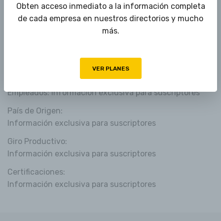
Información exclusiva para suscriptores
Obten acceso inmediato a la información completa
SISTEMAS
de cada empresa en nuestros directorios y mucho
más.
Información exclusiva para suscriptores
IMPORTS / EXPORTS
Detalles
VER PLANES
Empleados: Información exclusiva para suscriptores
País de Origen:
Información exclusiva para suscriptores
Giro Productivo:
Información exclusiva para suscriptores
Certificaciones:
Información exclusiva para suscriptores