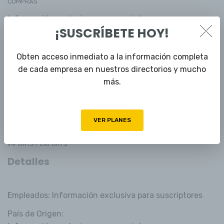
COMPRAS
Información exclusiva para suscriptores
¡SUSCRÍBETE HOY!
MANTENIMIENTO
Información exclusiva para suscriptores
Obten acceso inmediato a la información completa
CONTROL DE CALIDAD
de cada empresa en nuestros directorios y mucho
Información exclusiva para suscriptores
más.
MEDIO AMBIENTE
Información exclusiva para suscriptores
SISTEMAS
VER PLANES
Información exclusiva para suscriptores
IMPORTS / EXPORTS
Detalles
Empleados: Información exclusiva para suscriptores
País de Origen: