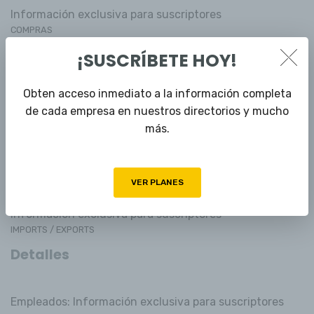
Información exclusiva para suscriptores
COMPRAS
Información exclusiva para suscriptores
¡SUSCRÍBETE HOY!
MANTENIMIENTO
Obten acceso inmediato a la información completa
Información exclusiva para suscriptores
de cada empresa en nuestros directorios y mucho
CONTROL DE CALIDAD
más.
Información exclusiva para suscriptores
MEDIO AMBIENTE
Información exclusiva para suscriptores
VER PLANES
SISTEMAS
Información exclusiva para suscriptores
IMPORTS / EXPORTS
Detalles
Empleados: Información exclusiva para suscriptores