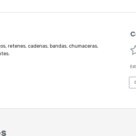
C
eros, retenes, cadenas, bandas, chumaceras,
ntes.
Es
os