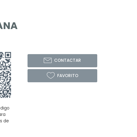
UANA
CONTACTAR
FAVORITO
ódigo
ara
os de