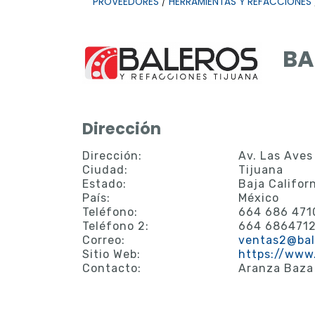
PROVEEDORES
/
HERRAMIENTAS Y REFACCIONES
BA
Dirección
Dirección:
Av. Las Aves
Ciudad:
Tijuana
Estado:
Baja Califor
País:
México
Teléfono:
664 686 471
Teléfono 2:
664 686471
Correo:
ventas2@bal
Sitio Web:
https://www
Contacto:
Aranza Baza