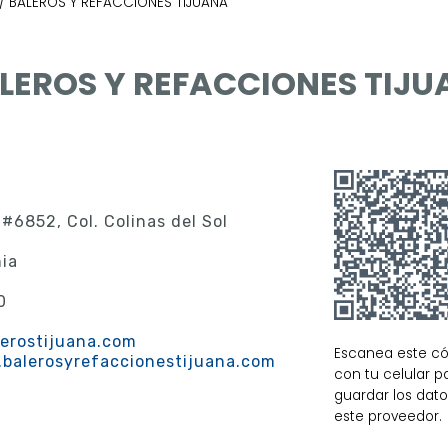
/ BALEROS Y REFACCIONES TIJUANA
LEROS Y REFACCIONES TIJ
 #6852, Col. Colinas del Sol
nia
0
2
erostijuana.com
Escanea este c
.balerosyrefaccionestijuana.com
con tu celular p
guardar los dat
este proveedor.