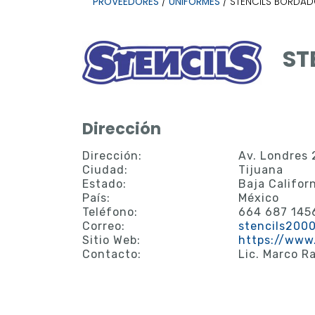
PROVEEDORES
/
UNIFORMES
/ STENCILS BORDAD
ST
Dirección
Dirección:
Av. Londres
Ciudad:
Tijuana
Estado:
Baja Califor
País:
México
Teléfono:
664 687 145
Correo:
stencils200
Sitio Web:
https://www
Contacto:
Lic. Marco R