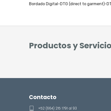
Bordado Digital-DTG (direct to garment)-DTF
Productos y Servici
Contacto
+52 (664) 215 1791 al 93