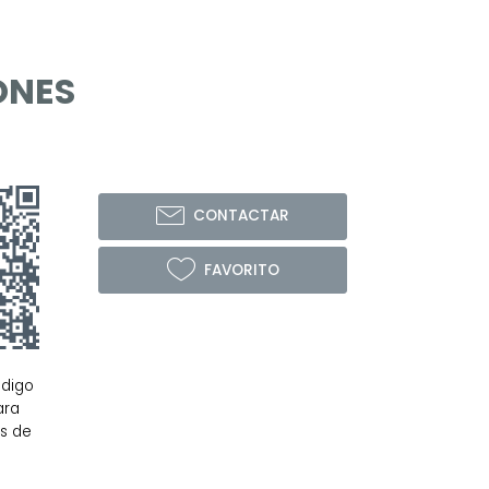
ONES
CONTACTAR
FAVORITO
ódigo
ara
os de