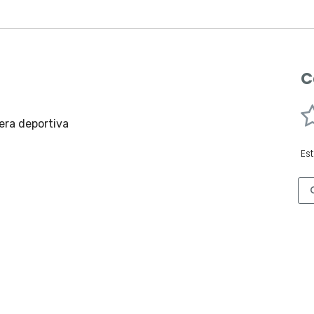
C
yera deportiva
Es