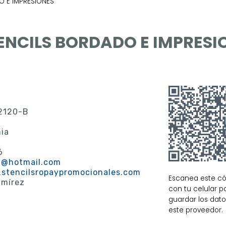
O E IMPRESIONES
ENCILS BORDADO E IMPRESI
 2120-B
nia
6
0@hotmail.com
.stencilsropaypromocionales.com
Escanea este c
amírez
con tu celular p
guardar los dat
este proveedor.