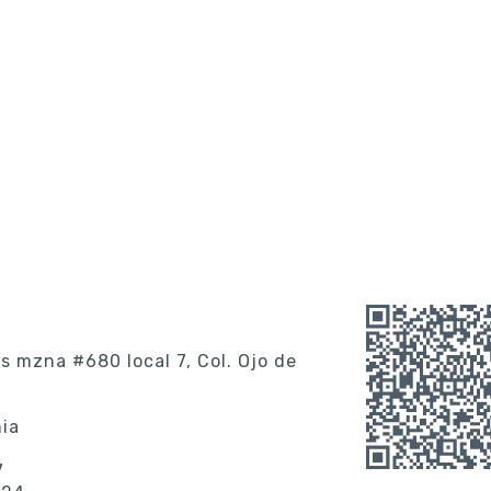
es mzna #680 local 7, Col. Ojo de
nia
7