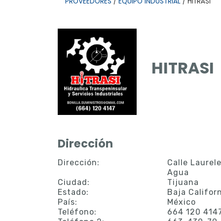
PROVEEDORES
/
EQUIPO INDUSTRIAL
/ HITRASI
HITRASI
Dirección
Dirección:
Calle Laurel
Agua
Ciudad:
Tijuana
Estado:
Baja Califor
País:
México
Teléfono:
664 120 414