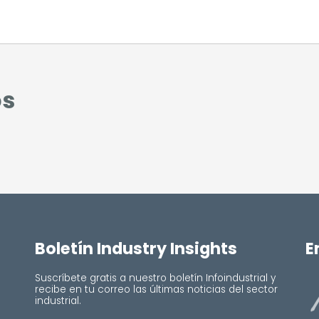
os
Boletín Industry Insights
E
Suscríbete gratis a nuestro boletín Infoindustrial y
recibe en tu correo las últimas noticias del sector
industrial.