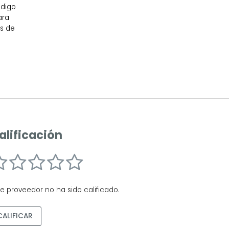
ódigo
ara
os de
alificación
te proveedor no ha sido calificado.
CALIFICAR