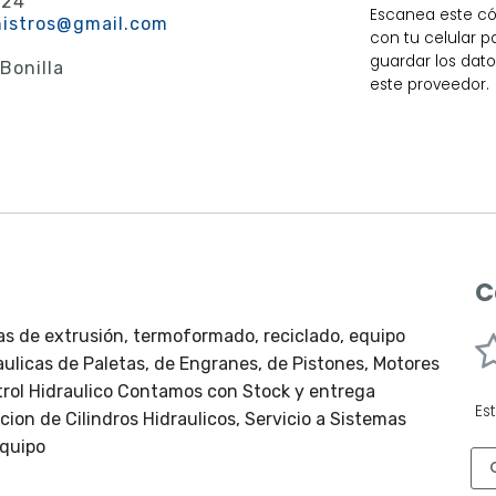
-24
Escanea este c
nistros@gmail.com
con tu celular p
guardar los dat
Bonilla
este proveedor.
C
as de extrusión, termoformado, reciclado, equipo
ulicas de Paletas, de Engranes, de Pistones, Motores
ntrol Hidraulico Contamos con Stock y entrega
Es
cion de Cilindros Hidraulicos, Servicio a Sistemas
equipo