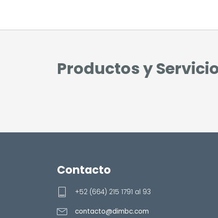
Productos y Servici
Contacto
+52 (664) 215 1791 al 93
contacto@dimbc.com