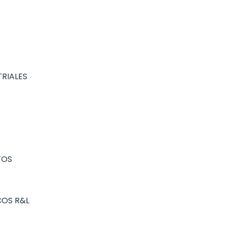
RIALES
TOS
COS R&L