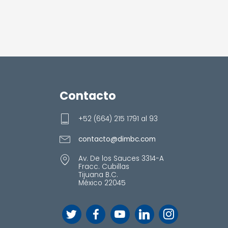
Contacto
+52 (664) 215 1791 al 93
contacto@dimbc.com
Av. De los Sauces 3314-A
Fracc. Cubillas
Tijuana B.C.
México 22045