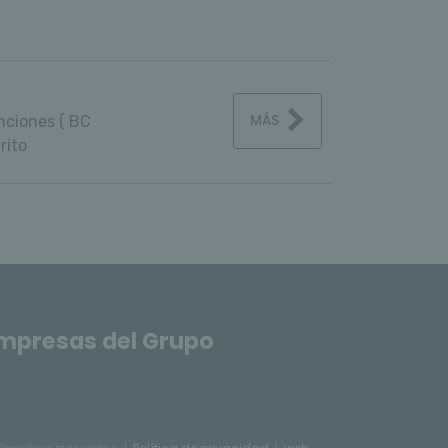
MÁS
nciones ( BC
rito
mpresas del Grupo