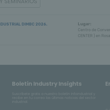
Y SEMINARIOS
Lugar:
NDUSTRIAL DIMBC 2026.
Centro de Conve
CENTER ) en Rosa
Boletín Industry Insights
E
Suscríbete gratis a nuestro boletín Infoindustrial y
recibe en tu correo las últimas noticias del sector
industrial.