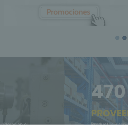
470
PROVEE
ladoras en el
Productos y serv